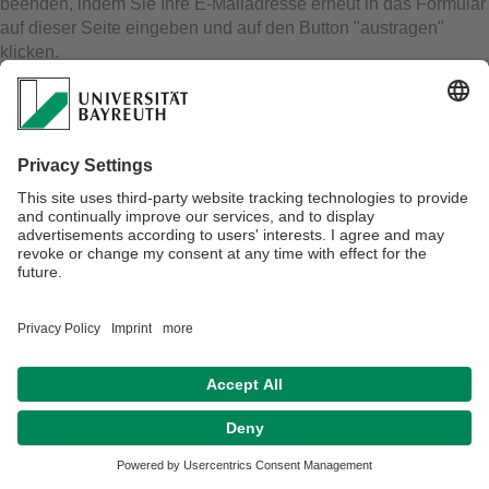
beenden, indem Sie Ihre E-Mailadresse erneut in das Formular
auf dieser Seite eingeben und auf den Button "austragen"
klicken.
Email-Adresse:
Datenschutz / Disclaimer
Impressum
Hausordnung
Sitemap
Team
Barrierefreiheitserklärung