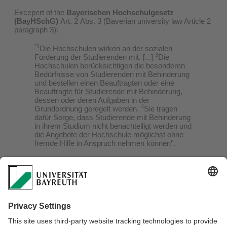
Excepert of the
Bayerischen Hochschulgesetz
(BayHSchG)
Art. 2 Abs. 3 (Baverian university law Article 2
paragraph 3):
"1
Die Hochschulen wirken an der sozialen
3
Förderung der Studierenden mit. [...]
Die
Hochschulen berücksichtigen die besonderen
Bedürfnisse von Studierenden mit Behinderung
und bestellen einen Beauftragten oder eine
Beauftragte für Studierende mit Behinderung,
dessen oder deren Aufgaben in der
4
Grundordnung geregelt werden.
Sie tragen
dafür Sorge, dass Studierende mit Behinderung
in ihrem Studium nicht benachteiligt werden und
die Angebote der Hochschule möglichst ohne
fremde Hilfe in Anspruch nehmen können".
Contact with lecturers
Compensation for disadvantages (Nachteilsausgleich)
Compensation for Disadvantage in language courses
Leave of absence